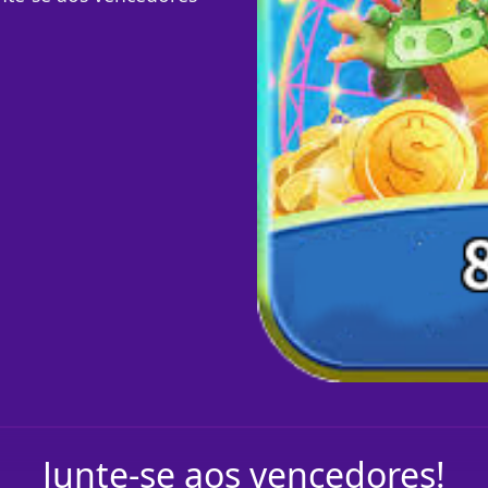
Junte-se aos vencedores!