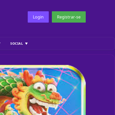
Login
Registrar-se
SOCIAL