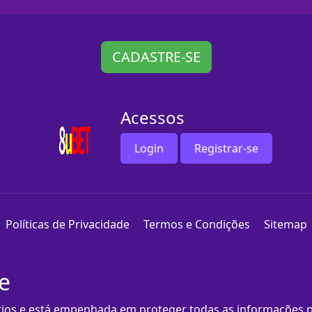
CADASTRE-SE
Acessos
Login
Registrar-se
Políticas de Privacidade
Termos e Condições
Sitemap
de
ários e está empenhada em proteger todas as informações 