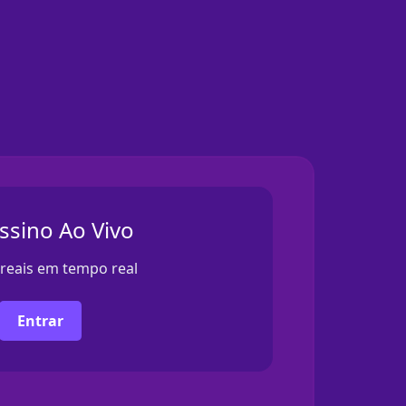
ssino Ao Vivo
 reais em tempo real
Entrar