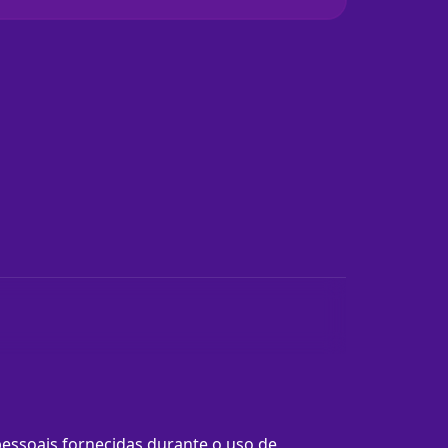
pessoais fornecidas durante o uso de