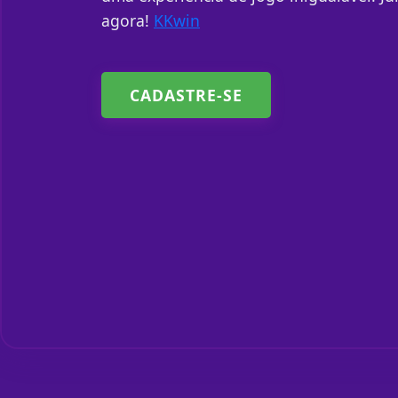
agora!
KKwin
CADASTRE-SE