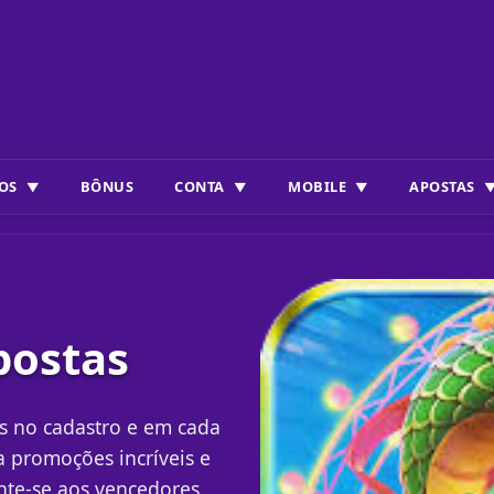
OS
BÔNUS
CONTA
MOBILE
APOSTAS
postas
s no cadastro e em cada
a promoções incríveis e
unte-se aos vencedores